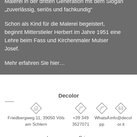
Malerei in der dritten Generation mit dem Slogan
„zuverlässig, seriös und fachkundig“
Schon als Kind für die Malerei begeistert,
beginnt Mitterstieler Herbert im Jahre 1951 eine
Lehre beim Fass und Kirchenmaler Mulser
Josef.
Mehr erfahren Sie
hier…
Decolor
Friedbergweg 11, 39050 Völs
+39 349
WhatsA
info@decol
am Schlern
3527071
pp
or.it