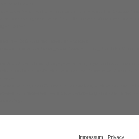
erarbeitet werden;
nhabers, der Verantwortlichen und des im Sinne von Artikel 5 Absatz 2 
e personenbezogenen Daten übermittelt werden können oder die als im
langen können.
essiert, die Ergänzung der Daten zu verlangen;
gelöscht, anonymisiert oder gesperrt werden; dies gilt auch für Daten,
 den Buchstaben a) und b) angegebenen Vorgänge, auch was ihren Inhalt 
 sich dies nicht als unmöglich erweist oder der Aufwand an Mitteln im 
eilweise
betreffen, aus legitimen Gründen zu widersetzen, auch wenn diese D
etreffen, zu widersetzen, wenn diese Verarbeitung zum Zwecke des Ve
ion erfolgt.
Impressum
Privacy