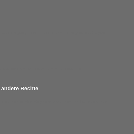
r Aushändigung Ihrer Daten hat keine Folgen/ hat Folgen
machen, der an dieser Stelle vollinhaltlich
d andere Rechte
nn diese noch nicht gespeichert sind; sie hat ferner das