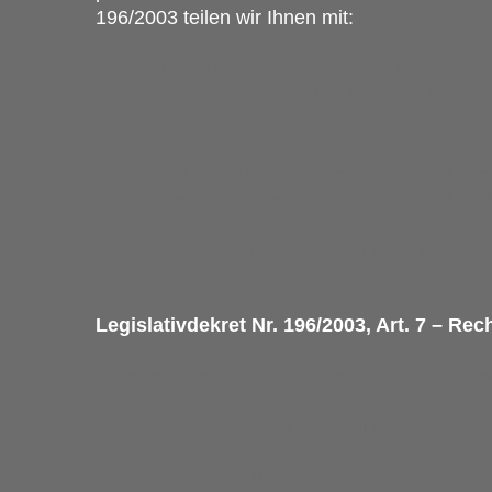
196/2003 teilen wir Ihnen mit:
Die von Ihnen erhobenen Daten werden für folgende
Die Datenverarbeitung erfolgt auf folgende Art und We
Die Aushändigung Ihrer Daten ist freiwillig/verpflich
zur Erfüllung oder teilweisen Erfüllung des Vertrages / 
Ihre Daten werden nicht an Dritte weitergegeben, oder 
Der Träger der Datenverarbeitung ist: Dominik Mitterst
Der Verantwortliche der Datenverarbeitung ist: Dominik 
Sie können jederzeit gegenüber den Träger der Datenve
wiedergegeben wird:
Legislativdekret Nr. 196/2003, Art. 7 – 
Die betroffene Person hat das Recht, Auskunft darüber
Recht, dass ihr diese Daten in verständlicher Form überm
Die betroffene Person hat das Recht auf Auskunft übe
a) die Herkunft der personenbezogenen Daten;
b) den Zweck und die Modalitäten der Verarbeitung;