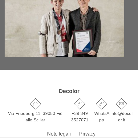
Decolor
Via Friedberg 11, 39050 Fiè
+39 349
WhatsA
info@decol
allo Sciliar
3527071
pp
or.it
Note legali
Privacy